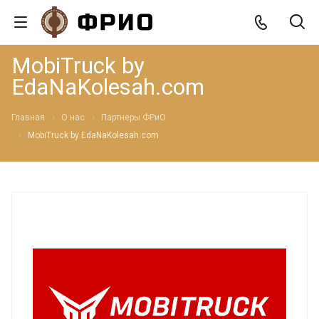
MobiTruck by
EdaNaKolesah.com
Главная
О нас
Партнеры ФРиО
MobiTruck by EdaNaKolesah.com